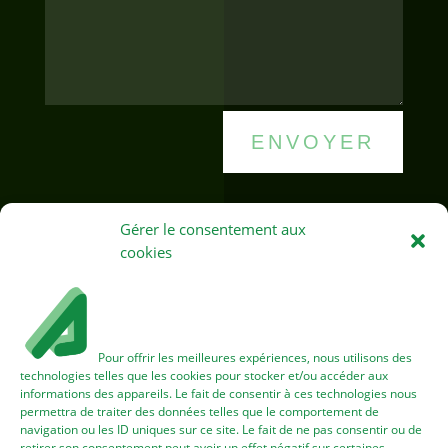
ENVOYER
Gérer le consentement aux
cookies
Pages légales
Mentions légales
Pour offrir les meilleures expériences, nous utilisons des
technologies telles que les cookies pour stocker et/ou accéder aux
informations des appareils. Le fait de consentir à ces technologies nous
permettra de traiter des données telles que le comportement de
navigation ou les ID uniques sur ce site. Le fait de ne pas consentir ou de
retirer son consentement peut avoir un effet négatif sur certaines